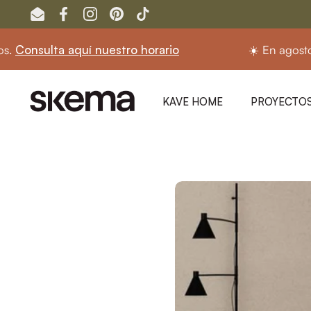
Ir al contenido
Email
Facebook
Instagram
Pinterest
TikTok
 nuestro horario
☀️ En agosto seguimos abiert
KAVE HOME
PROYECTOS