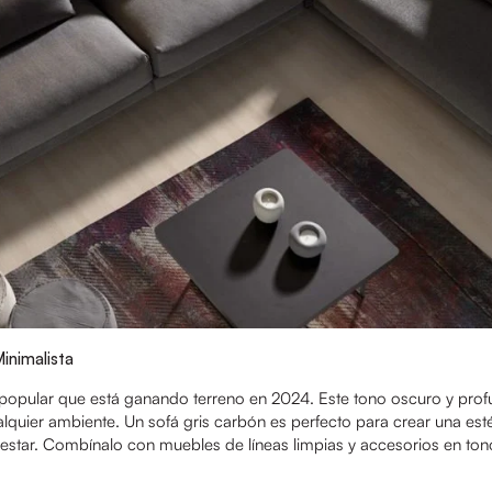
inimalista
n popular que está ganando terreno en 2024. Este tono oscuro y pro
alquier ambiente. Un sofá gris carbón es perfecto para crear una esté
estar. Combínalo con muebles de líneas limpias y accesorios en ton