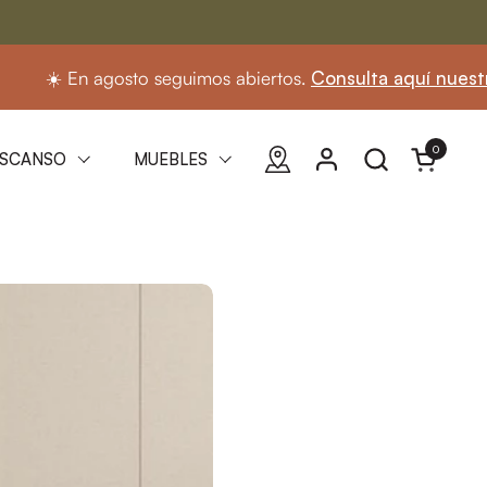
o seguimos abiertos.
Consulta aquí nuestro horario
0
Abrir carri
SCANSO
MUEBLES