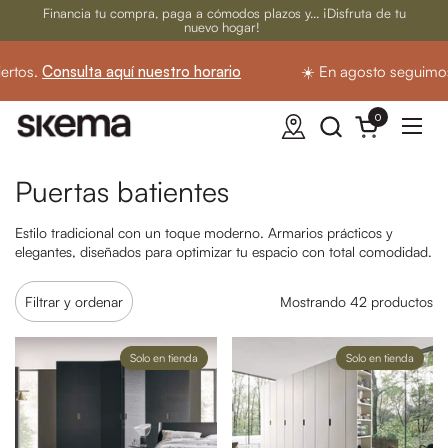
Ir al contenido
Financia tu compra, paga a cómodos plazos y... ¡Disfruta de tu
nuevo hogar!
s.
Consulta aquí nuestro horario
☀️ En agosto seguimos abi
0
Abrir carrito
Abrir
Puertas batientes
Estilo tradicional con un toque moderno. Armarios prácticos y
elegantes, diseñados para optimizar tu espacio con total comodidad.
Filtrar y ordenar
Mostrando 42 productos
Solo en tienda
Solo en tienda