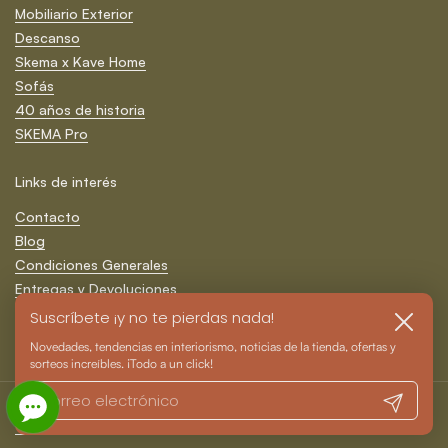
Mobiliario Exterior
Descanso
Skema x Kave Home
Sofás
40 años de historia
SKEMA Pro
Links de interés
Contacto
Blog
Condiciones Generales
Entregas y Devoluciones
Formas de Pago
Suscríbete ¡y no te pierdas nada!
Cerrar
Política de Privacidad y Cookies
Novedades, tendencias en interiorismo, noticias de la tienda, ofertas y
sorteos increíbles. ¡Todo a un click!
Registrarm
Derechos de autor © 2026
SKEMA
.
Tecnología de Shopify