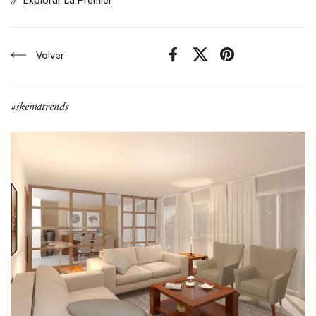
Volver
Facebook
X (Twitter)
Pinterest
#skematrends