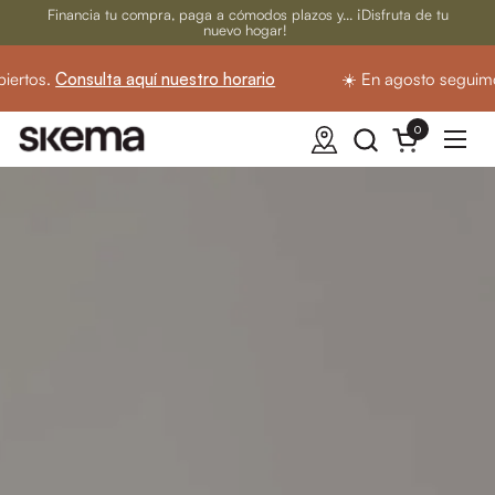
Ir al contenido
Financia tu compra, paga a cómodos plazos y... ¡Disfruta de tu
nuevo hogar!
onsulta aquí nuestro horario
☀️ En agosto seguimos abiert
0
Abrir carrito
Abrir