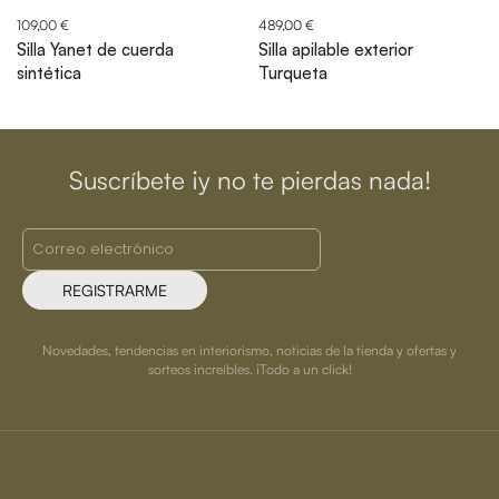
109,00 €
489,00 €
Silla Yanet de cuerda
Silla apilable exterior
sintética
Turqueta
Suscríbete ¡y no te pierdas nada!
REGISTRARME
Novedades, tendencias en interiorismo, noticias de la tienda y ofertas y
sorteos increíbles. ¡Todo a un click!