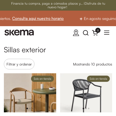
Ir al contenido
Financia tu compra, paga a cómodos plazos y... ¡Disfruta de tu
nuevo hogar!
rtos.
Consulta aquí nuestro horario
☀️ En agosto seguimos 
0
Abrir carrito
Abrir
Sillas exterior
Filtrar y ordenar
Mostrando 10 productos
Solo en tienda
Solo en tienda