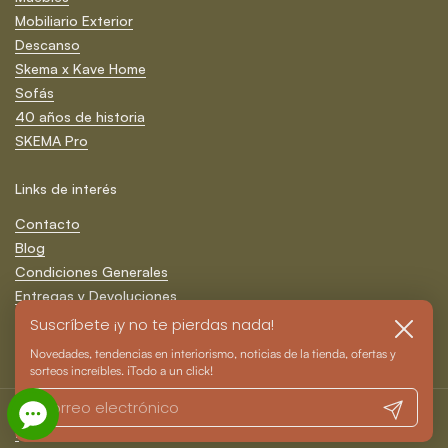
Mobiliario Exterior
Descanso
Skema x Kave Home
Sofás
40 años de historia
SKEMA Pro
Links de interés
Contacto
Blog
Condiciones Generales
Entregas y Devoluciones
Formas de Pago
Suscríbete ¡y no te pierdas nada!
Cerrar
Política de Privacidad y Cookies
Novedades, tendencias en interiorismo, noticias de la tienda, ofertas y
sorteos increíbles. ¡Todo a un click!
Registrarm
Derechos de autor © 2026
SKEMA
.
.