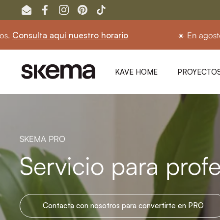
Ir al contenido
Email
Facebook
Instagram
Pinterest
TikTok
tro horario
☀️ En agosto seguimos abiertos.
Co
KAVE HOME
PROYECTOS
SKEMA PRO
Servicio para prof
Contacta con nosotros para convertirte en PRO