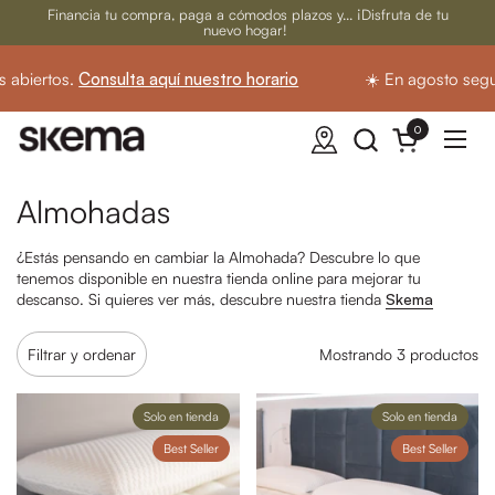
Ir al contenido
Financia tu compra, paga a cómodos plazos y... ¡Disfruta de tu
nuevo hogar!
abiertos.
Consulta aquí nuestro horario
☀️ En agosto segui
0
Abrir carrito
Abrir
Almohadas
¿Estás pensando en cambiar la Almohada? Descubre lo que
tenemos disponible en nuestra tienda online para mejorar tu
descanso. Si quieres ver más, descubre nuestra tienda
Skema
Filtrar y ordenar
Mostrando 3 productos
Solo en tienda
Solo en tienda
Best Seller
Best Seller