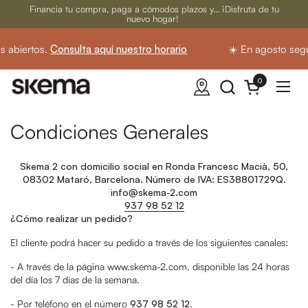
Ir al contenido
Financia tu compra, paga a cómodos plazos y... ¡Disfruta de tu
nuevo hogar!
 abiertos.
Consulta aquí nuestro horario
☀️ En agosto segu
0
Abrir carrito
Abrir
Condiciones Generales
Skema 2 con domicilio social en
Ronda Francesc Macià, 50,
08302 Mataró, Barcelona
. Número de IVA: ES
38801729Q
.
info@skema-2.com
937 98 52 12
¿Cómo realizar un pedido?
El cliente podrá hacer su pedido a través de los siguientes canales:
- A través de la página www.skema-2.com, disponible las 24 horas
del día los 7 días de la semana.
- Por teléfono en el número
937 98 52 12
.