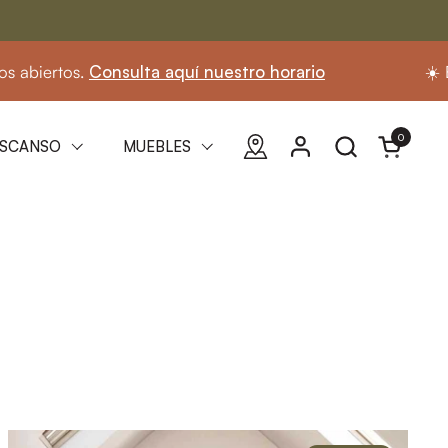
lta aquí nuestro horario
☀️ En agosto seguim
0
Abrir carri
SCANSO
MUEBLES