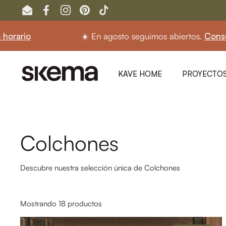
Ir al contenido
Email
Facebook
Instagram
Pinterest
TikTok
☀️ En agosto seguimos abiertos.
Consulta aquí nuestro
KAVE HOME
PROYECTOS
Colchones
Descubre nuestra selección única de Colchones
Mostrando 18 productos