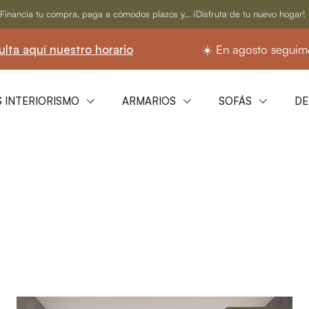
Financia tu compra, paga a cómodos plazos y... ¡Disfruta de tu nuevo hogar!
 horario
☀️ En agosto seguimos abiertos.
Consu
 INTERIORISMO
ARMARIOS
SOFÁS
DE