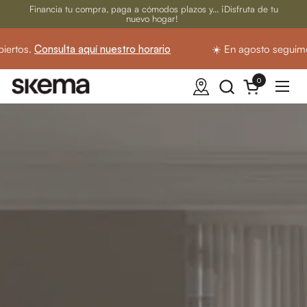
Ir al contenido
Financia tu compra, paga a cómodos plazos y... ¡Disfruta de tu
nuevo hogar!
Consulta aquí nuestro horario
☀️ En agosto seguimos abie
0
Abrir carrito
Abrir