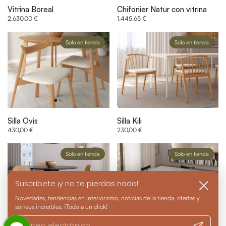
Vitrina Boreal
Chifonier Natur con vitrina
2.630,00 €
1.445,65 €
Solo en tienda
Solo en tienda
Silla Ovis
Silla Kili
430,00 €
230,00 €
Solo en tienda
Solo en tienda
Suscríbete ¡y no te pierdas nada!
Cerrar
Novedades, tendencias en interiorismo, noticias de la tienda, ofertas y
sorteos increíbles. ¡Todo a un click!