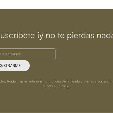
uscríbete ¡y no te pierdas nad
GISTRARME
s, tendencias en interiorismo, noticias de la tienda y ofertas y sorteos in
¡Todo a un click!