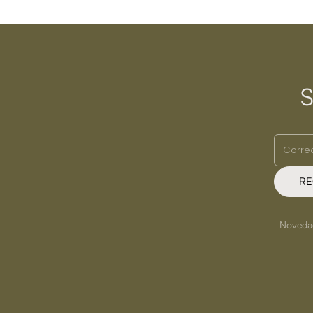
S
RE
Novedade