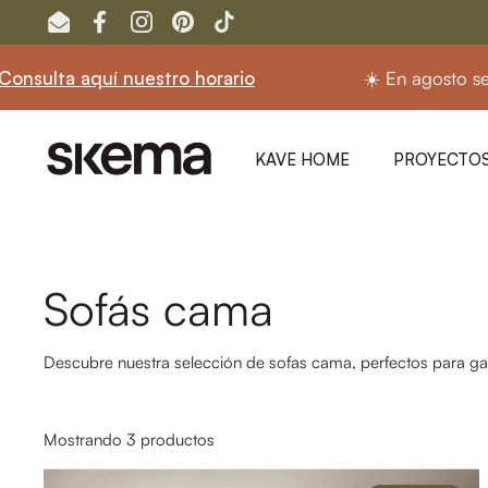
Ir al contenido
Email
Facebook
Instagram
Pinterest
TikTok
lta aquí nuestro horario
☀️ En agosto seguim
KAVE HOME
PROYECTOS
Sofás cama
Descubre nuestra selección de sofas cama, perfectos para gan
Mostrando 3 productos