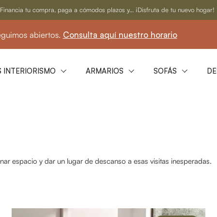
Financia tu compra, paga a cómodos plazos y... ¡Disfruta de tu nuevo hogar!
os abiertos.
Consulta aquí nuestro horario
☀️
 INTERIORISMO
ARMARIOS
SOFÁS
DE
ar espacio y dar un lugar de descanso a esas visitas inesperadas.