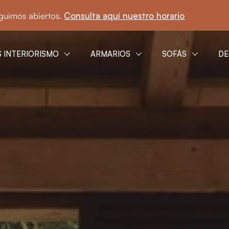
stro horario
☀️ En agosto seguimos abiertos.
C
 INTERIORISMO
ARMARIOS
SOFÁS
DE