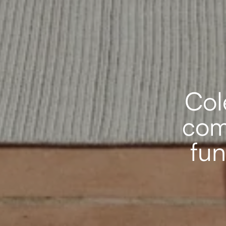
Col
com
fun