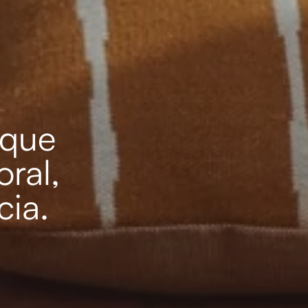
 que
ral,
cia.