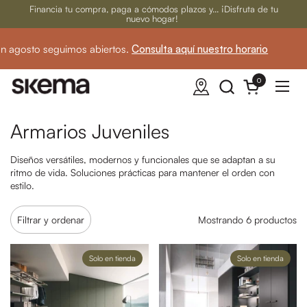
Ir al contenido
Financia tu compra, paga a cómodos plazos y... ¡Disfruta de tu
nuevo hogar!
 agosto seguimos abiertos.
Consulta aquí nuestro horario
☀
0
Abrir carrito
Abrir
Armarios Juveniles
Diseños versátiles, modernos y funcionales que se adaptan a su
ritmo de vida. Soluciones prácticas para mantener el orden con
estilo.
Filtrar y ordenar
Mostrando 6 productos
Solo en tienda
Solo en tienda