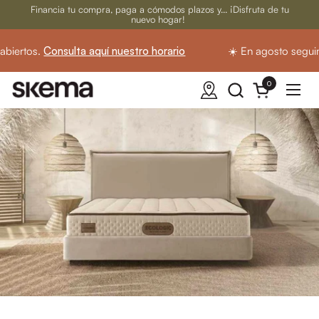
Ir al contenido
Financia tu compra, paga a cómodos plazos y... ¡Disfruta de tu
nuevo hogar!
iertos.
Consulta aquí nuestro horario
☀️ En agosto seguimo
0
Abrir carrito
Abrir