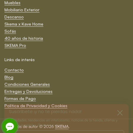
Muebles
Mobiliario Exterior
Descanso
Skema x Kave Home
Sofás
40 años de historia
SKEMA Pro
Links de interés
Contacto
Blog
Condiciones Generales
Entregas y Devoluciones
Formas de Pago
Suscríbete ¡y no te pierdas nada!
Cerrar
Política de Privacidad y Cookies
Novedades, tendencias en interiorismo, noticias de la tienda, ofertas y
sorteos increíbles. ¡Todo a un click!
Registrarm
Derechos de autor © 2026
SKEMA
.
.