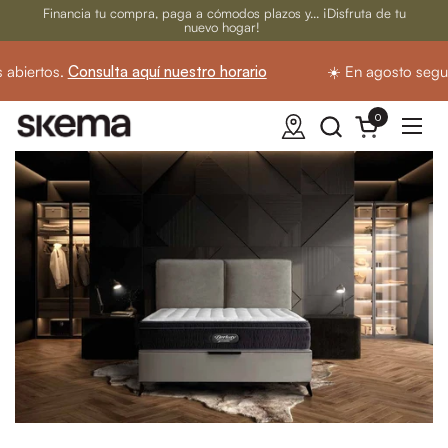
Ir al contenido
Financia tu compra, paga a cómodos plazos y... ¡Disfruta de tu
nuevo hogar!
biertos.
Consulta aquí nuestro horario
☀️ En agosto seguim
0
Abrir carrito
Abrir