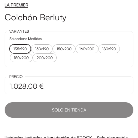
LA PREMIER
Colchón Berluty
VARIANTES
Seleccione Medidas
135x190
150x190
150x200
160x200
180x190
180x200
200x200
PRECIO
1.028,00 €
SOLO EN TIENDA
Unidades limitadas a liquidación de STOCK - Solo disponible