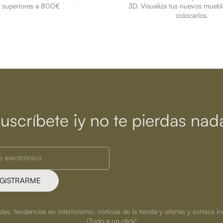
superiores a 800€
3D. Visualiza tus nuevos muebl
colocarlos.
uscríbete ¡y no te pierdas nad
GISTRARME
s, tendencias en interiorismo, noticias de la tienda y ofertas y sorteos in
¡Todo a un click!