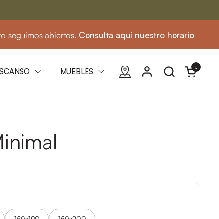
mos abiertos.
Consulta aquí nuestro horario
☀
0
Abrir carri
SCANSO
MUEBLES
inimal
150x190
150x200