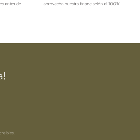
es antes de
aprovecha nuestra financiación al 100%
a!
creíbles.