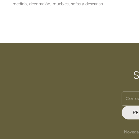
medida, decoración, muebles, sofas y descanso
S
RE
Novedade