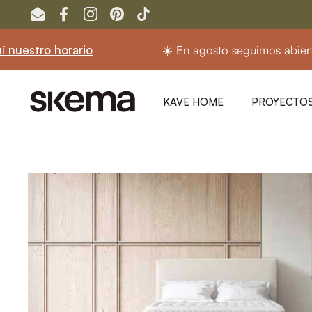
Ir al contenido
Email
Facebook
Instagram
Pinterest
TikTok
o horario
☀️ En agosto seguimos abiertos.
Con
KAVE HOME
PROYECTOS