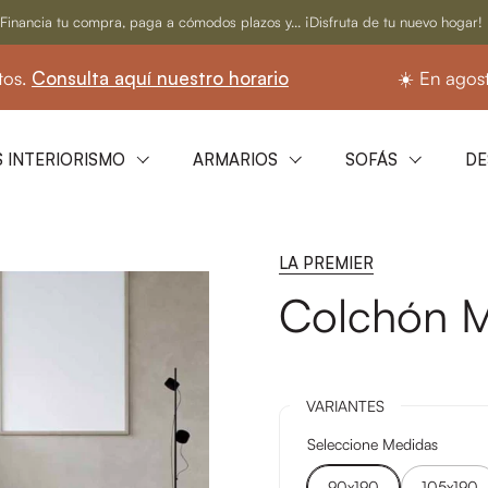
Financia tu compra, paga a cómodos plazos y... ¡Disfruta de tu nuevo hogar!
sulta aquí nuestro horario
☀️ En agosto segui
 INTERIORISMO
ARMARIOS
SOFÁS
DE
LA PREMIER
Colchón M
VARIANTES
Seleccione Medidas
90x190
105x190