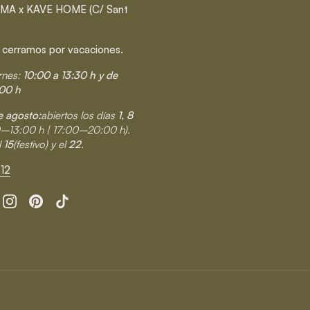
MA x KAVE HOME (C/ Sant
 cerramos por vacaciones.
rnes:
10:00 a 13:30 h y de
00 h
 agosto:
abiertos los días
1, 8
0–13:00 h | 17:00–20:00 h).
l
15
(festivo) y el
22
.
12
cebook
Instagram
Pinterest
TikTok