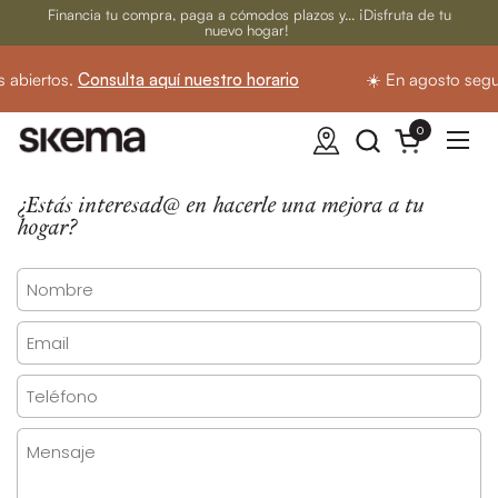
Ir al contenido
Financia tu compra, paga a cómodos plazos y... ¡Disfruta de tu
nuevo hogar!
abiertos.
Consulta aquí nuestro horario
☀️ En agosto segui
0
Abrir carrito
Abrir
¿Estás interesad@ en hacerle una mejora a tu
hogar?
Nombre
Email
*
Teléfono
Mensaje