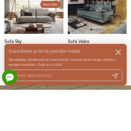
Best Seller
Sofá Sky
Sofá Veliro
Desde 2.680,00 €
1.499,00 €
Suscríbete ¡y no te pierdas nada!
Cerrar
Siguiente
Novedades, tendencias en interiorismo, noticias de la tienda, ofertas y
sorteos increíbles. ¡Todo a un click!
1 / 5
Anterior
Registrarm
Ir al p
TOP