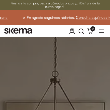
Ir al contenido
Financia tu compra, paga a cómodos plazos y... ¡Disfruta de tu
nuevo hogar!
☀️ En agosto seguimos abiertos.
Consulta aquí nuestro horari
0
Abrir carrito
Abrir