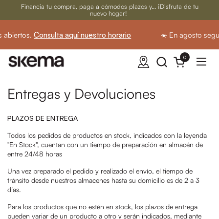
Ir al contenido
Financia tu compra, paga a cómodos plazos y... ¡Disfruta de tu
nuevo hogar!
biertos.
Consulta aquí nuestro horario
☀️ En agosto seguim
0
Abrir carrito
Abrir
Entregas y Devoluciones
PLAZOS DE ENTREGA
Todos los pedidos de productos en stock, indicados con la leyenda
"En Stock", cuentan con un tiempo de preparación en almacén de
entre 24/48 horas
Una vez preparado el pedido y realizado el envío, el tiempo de
tránsito desde nuestros almacenes hasta su domicilio es de 2 a 3
días.
Para los productos que no estén en stock, los plazos de entrega
pueden variar de un producto a otro y serán indicados, mediante