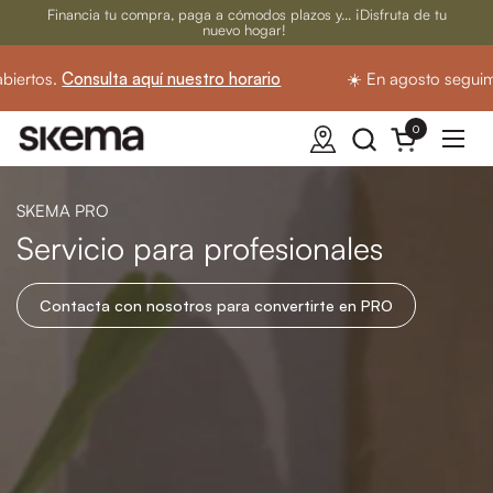
Ir al contenido
Financia tu compra, paga a cómodos plazos y... ¡Disfruta de tu
nuevo hogar!
.
Consulta aquí nuestro horario
☀️ En agosto seguimos abie
0
Abrir carrito
Abrir
SKEMA PRO
Servicio para profesionales
Contacta con nosotros para convertirte en PRO