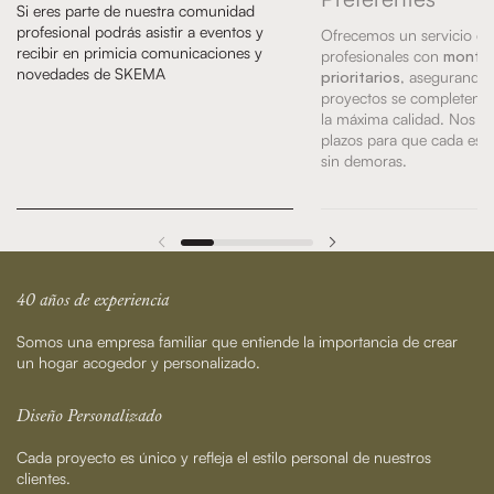
Si eres parte de nuestra comunidad
profesional podrás asistir a eventos y
Ofrecemos un servicio ex
recibir en primicia comunicaciones y
profesionales con
montaj
novedades de SKEMA
prioritarios
, asegurando 
proyectos se completen a
la máxima calidad. Nos a
plazos para que cada esp
sin demoras.
40 años de experiencia
Somos una empresa familiar que entiende la importancia de crear
un hogar acogedor y personalizado.
Diseño Personalizado
Cada proyecto es único y refleja el estilo personal de nuestros
clientes.