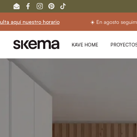
Ir al contenido
Email
Facebook
Instagram
Pinterest
TikTok
☀️ En agosto seguimos abiertos.
Consulta aquí n
KAVE HOME
PROYECTOS