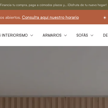
Financia tu compra, paga a cómodos plazos y... ¡Disfruta de tu nuevo hogar!
uestro horario
☀️ En agosto seguimos abiertos
 INTERIORISMO
ARMARIOS
SOFÁS
DE