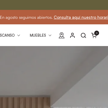
.
Consulta aquí nuestro horario
☀️ En agosto 
0
Abrir carri
SCANSO
MUEBLES