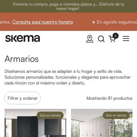
Ir al contenido
Financia tu compra, paga a cómodos plazos y... ¡Disfruta de tu
nuevo hogar!
.
Consulta aquí nuestro horario
☀️ En agosto seguimos abie
0
Abrir carrito
Abrir
Armarios
Diseñamos armarios que se adaptan a tu hogar y estilo de vida.
Soluciones personalizadas, funcionales y elegantes para aprovechar
cada rincón con el máximo orden y diseño.
Filtrar y ordenar
Mostrando 81 productos
Solo en tienda
Solo en tienda