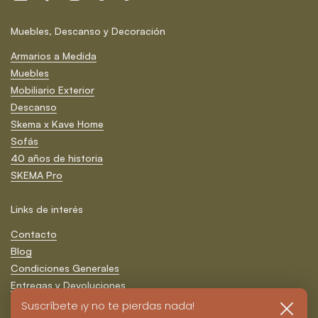
Email
Facebook
Instagram
Pinterest
TikTok
Muebles, Descanso y Decoración
Armarios a Medida
Muebles
Mobiliario Exterior
Descanso
Skema x Kave Home
Sofás
40 años de historia
SKEMA Pro
Links de interés
Contacto
Blog
Condiciones Generales
Entregas y Devoluciones
Formas de Pago
Suscríbete ¡y no te pierdas nada!
Cerrar