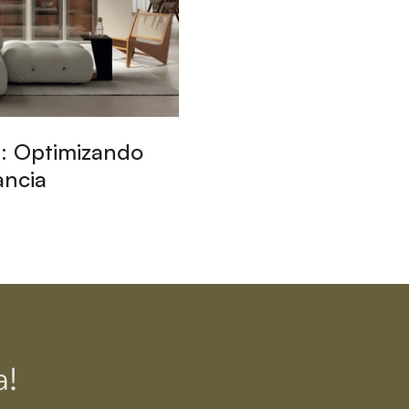
: Optimizando
ancia
a!