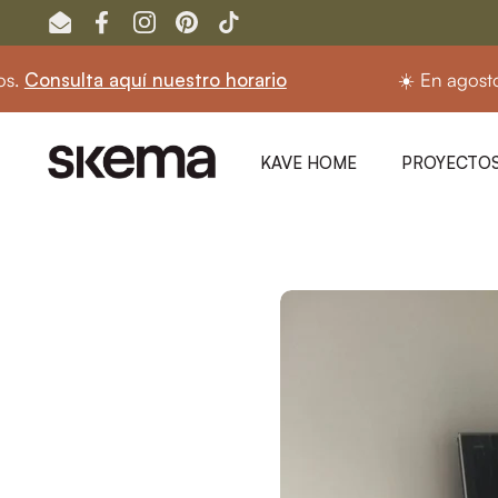
Ir al contenido
Email
Facebook
Instagram
Pinterest
TikTok
ulta aquí nuestro horario
☀️ En agosto seguim
KAVE HOME
PROYECTOS