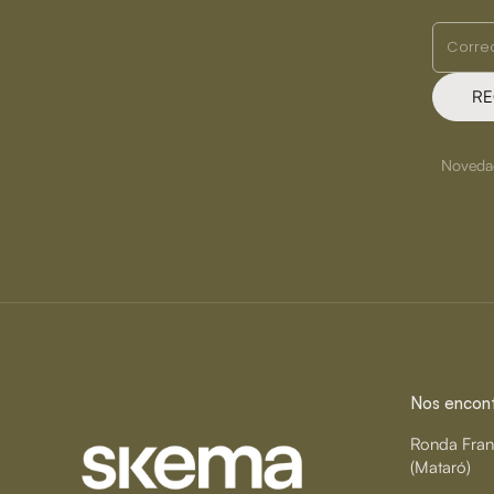
RE
Novedade
Nos encontr
Ronda Fran
(Mataró)