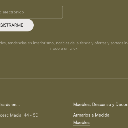
GISTRARME
s, tendencias en interiorismo, noticias de la tienda y ofertas y sorteos in
¡Todo a un click!
arás en...
Muebles, Descanso y Decor
cesc Macia, 44 - 50
Armarios a Medida
Muebles