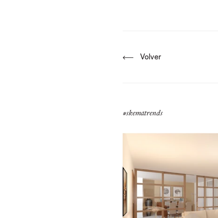
Volver
#skematrends