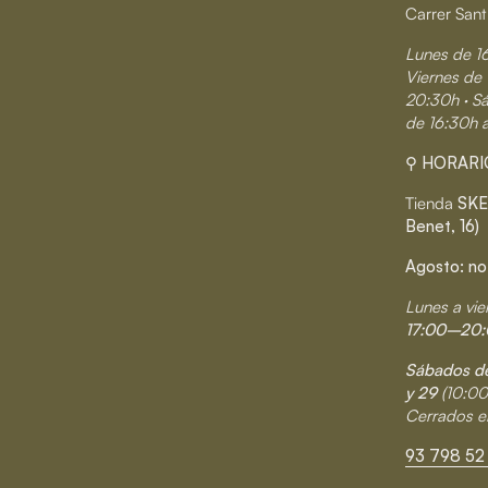
Carrer Sant
Lunes de 1
Viernes de 
20:30h · S
de 16:30h 
⚲ HORARI
Tienda
SKE
Benet, 16)
Agosto: no
Lunes a vie
17:00–20:
Sábados de
y 29
(10:0
Cerrados e
93 798 52 