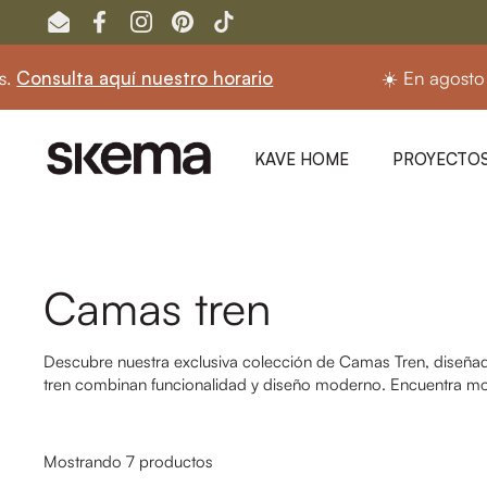
Ir al contenido
Email
Facebook
Instagram
Pinterest
TikTok
lta aquí nuestro horario
☀️ En agosto seguimo
KAVE HOME
PROYECTOS
Camas tren
Descubre nuestra exclusiva colección de Camas Tren, diseñadas
tren combinan funcionalidad y diseño moderno. Encuentra mod
Mostrando 7 productos