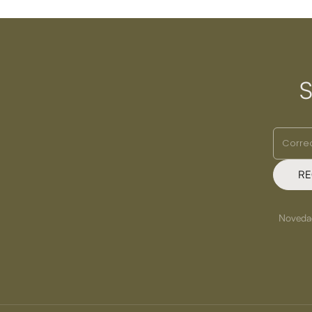
S
RE
Novedade