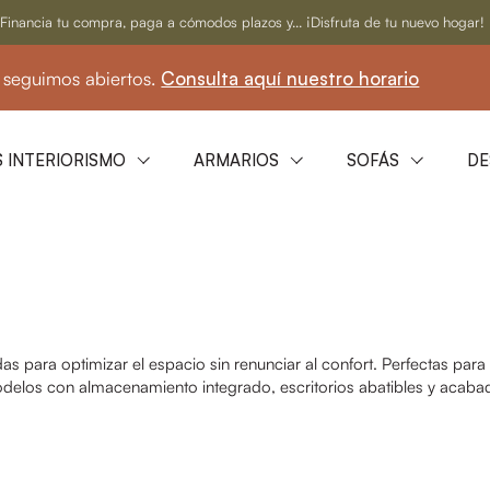
Financia tu compra, paga a cómodos plazos y... ¡Disfruta de tu nuevo hogar!
s abiertos.
Consulta aquí nuestro horario
☀️ 
 INTERIORISMO
ARMARIOS
SOFÁS
DE
 para optimizar el espacio sin renunciar al confort. Perfectas para
elos con almacenamiento integrado, escritorios abatibles y acabad