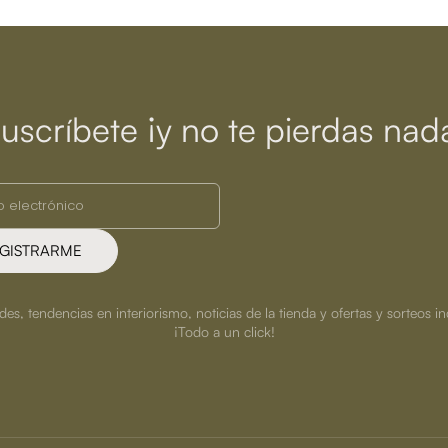
uscríbete ¡y no te pierdas nad
GISTRARME
s, tendencias en interiorismo, noticias de la tienda y ofertas y sorteos in
¡Todo a un click!