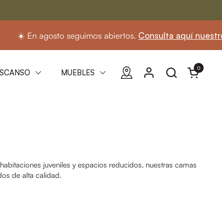
En agosto seguimos abiertos.
Consulta aquí nuestro horari
0
Abrir carri
SCANSO
MUEBLES
 habitaciones juveniles y espacios reducidos, nuestras camas
os de alta calidad.