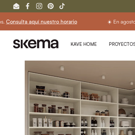
Ir al contenido
Email
Facebook
Instagram
Pinterest
TikTok
sulta aquí nuestro horario
☀️ En agosto segu
KAVE HOME
PROYECTOS