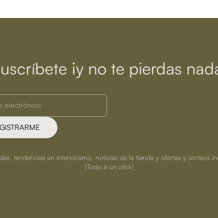
uscríbete ¡y no te pierdas nad
GISTRARME
s, tendencias en interiorismo, noticias de la tienda y ofertas y sorteos in
¡Todo a un click!