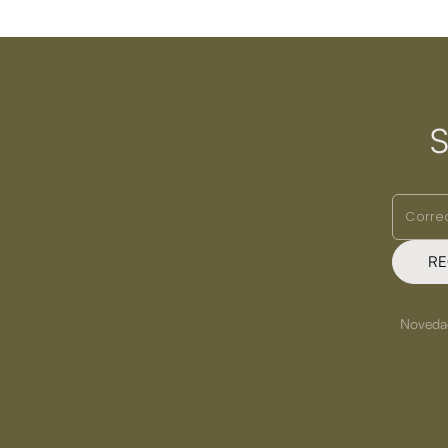
S
RE
Novedade