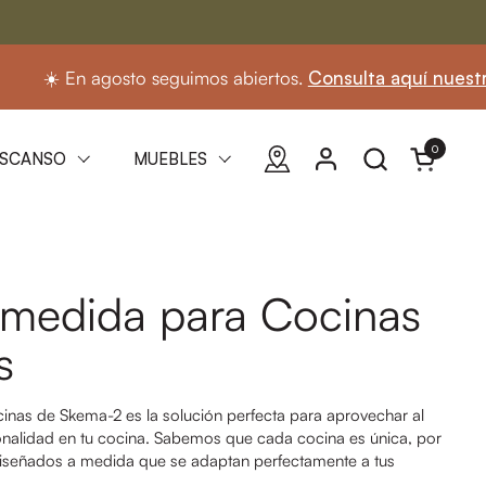
️ En agosto seguimos abiertos.
Consulta aquí nuestro hora
0
Abrir carri
SCANSO
MUEBLES
 medida para Cocinas
s
inas de Skema-2 es la solución perfecta para aprovechar al
onalidad en tu cocina. Sabemos que cada cocina es única, por
iseñados a medida que se adaptan perfectamente a tus