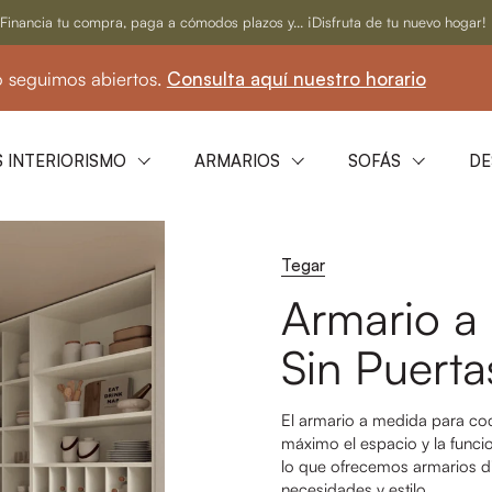
Financia tu compra, paga a cómodos plazos y... ¡Disfruta de tu nuevo hogar!
imos abiertos.
Consulta aquí nuestro horario
☀
 INTERIORISMO
ARMARIOS
SOFÁS
DE
Tegar
Armario a
Sin Puerta
El armario a medida para coc
máximo el espacio y la funci
lo que ofrecemos armarios d
necesidades y estilo.