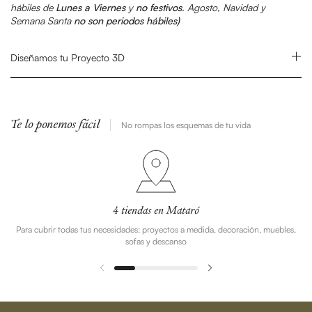
hábiles de
Lunes a Viernes
y
no festivos
.
Agosto, Navidad y
Semana Santa
no son periodos hábiles)
Diseñamos tu Proyecto 3D
Te lo ponemos fácil
No rompas los esquemas de tu vida
4 tiendas en Mataró
Para cubrir todas tus necesidades: proyectos a medida, decoración, muebles,
sofas y descanso