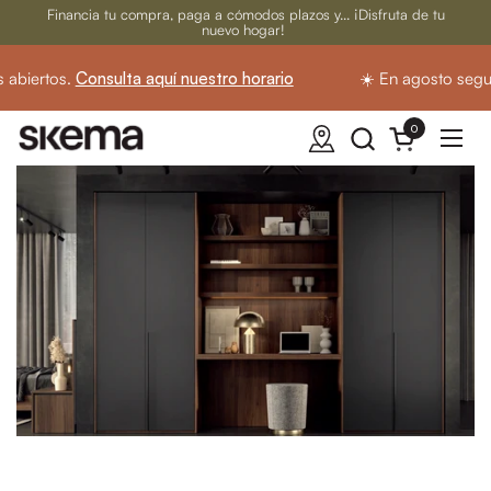
Ir al contenido
Financia tu compra, paga a cómodos plazos y... ¡Disfruta de tu
nuevo hogar!
abiertos.
Consulta aquí nuestro horario
☀️ En agosto segui
0
Abrir carrito
Abrir