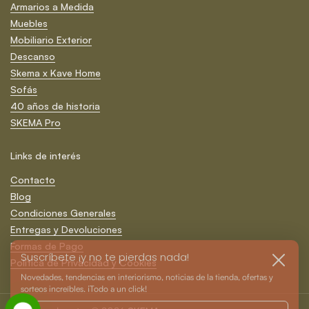
Armarios a Medida
Muebles
Mobiliario Exterior
Descanso
Skema x Kave Home
Sofás
40 años de historia
SKEMA Pro
Links de interés
Contacto
Blog
Condiciones Generales
Entregas y Devoluciones
Formas de Pago
Suscríbete ¡y no te pierdas nada!
Cerrar
Política de Privacidad y Cookies
Novedades, tendencias en interiorismo, noticias de la tienda, ofertas y
sorteos increíbles. ¡Todo a un click!
Registrarm