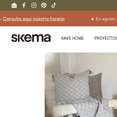
Ir al contenido
Email
Facebook
Instagram
Pinterest
TikTok
quí nuestro horario
☀️ En agosto seguimos ab
KAVE HOME
PROYECTOS