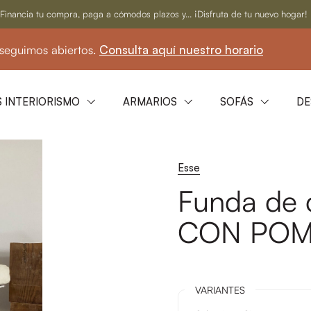
Financia tu compra, paga a cómodos plazos y... ¡Disfruta de tu nuevo hogar!
iertos.
Consulta aquí nuestro horario
☀️ En ag
 INTERIORISMO
ARMARIOS
SOFÁS
DE
Esse
Funda de
CON PO
VARIANTES