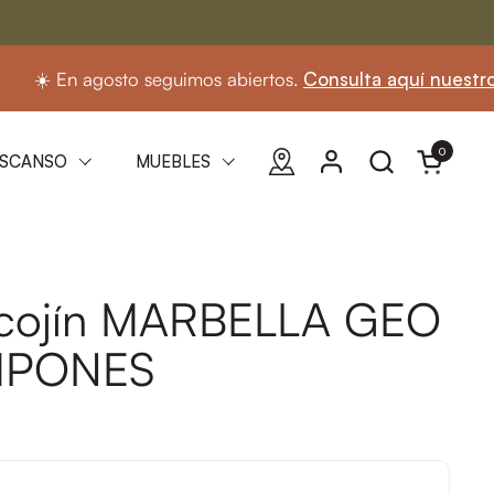
osto seguimos abiertos.
Consulta aquí nuestro horario
0
Abrir carri
SCANSO
MUEBLES
 cojín MARBELLA GEO
MPONES