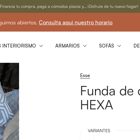
Financia tu compra, paga a cómodos plazos y... ¡Disfruta de tu nuevo hogar!
tos.
Consulta aquí nuestro horario
☀️ En agos
 INTERIORISMO
ARMARIOS
SOFÁS
DE
Esse
Funda de
HEXA
VARIANTES