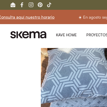
Ir al contenido
Email
Facebook
Instagram
Pinterest
TikTok
í nuestro horario
☀️ En agosto seguimos abier
KAVE HOME
PROYECTOS