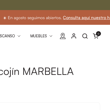
to seguimos abiertos.
Consulta aquí nuestro horario
0
Abrir carri
SCANSO
MUEBLES
 cojín MARBELLA