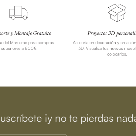
orte y Montaje Gratuito
Proyectos 3D personali
ea del Maresme para compras
Asesoría en decoración y creació
superiores a 800€
3D. Visualiza tus nuevos muebl
colocarlos.
uscríbete ¡y no te pierdas nad