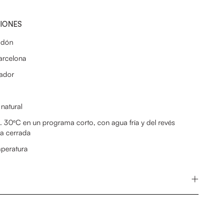
CIONES
odón
arcelona
eador
natural
 30ºC en un programa corto, con agua fría y del revés
ra cerrada
mperatura