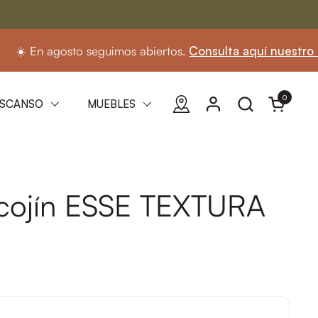
agosto seguimos abiertos.
Consulta aquí nuestro horario
0
Abrir carri
SCANSO
MUEBLES
cojín ESSE TEXTURA