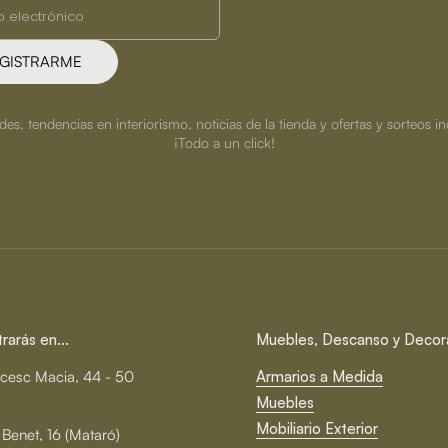
GISTRARME
s, tendencias en interiorismo, noticias de la tienda y ofertas y sorteos in
¡Todo a un click!
arás en...
Muebles, Descanso y Decor
cesc Macia, 44 - 50
Armarios a Medida
Muebles
Mobiliario Exterior
 Benet, 16 (Mataró)