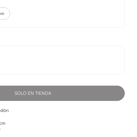
cm
SOLO EN TIENDA
godón
0cm
r