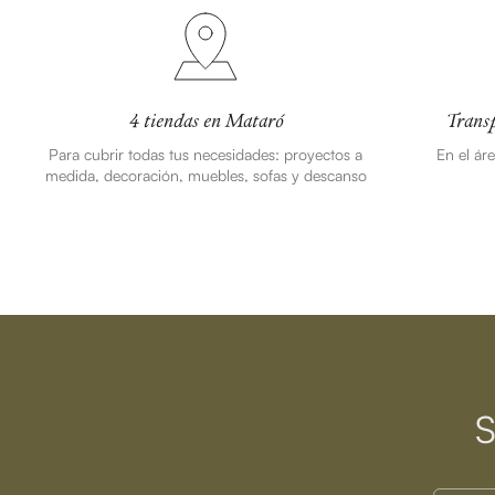
4 tiendas en Mataró
Transp
Para cubrir todas tus necesidades: proyectos a
En el ár
medida, decoración, muebles, sofas y descanso
S