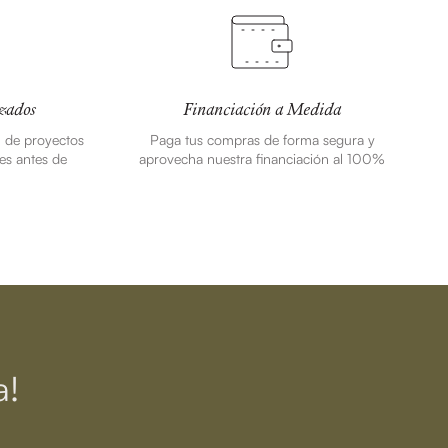
zados
Financiación a Medida
n de proyectos
Paga tus compras de forma segura y
es antes de
aprovecha nuestra financiación al 100%
a!