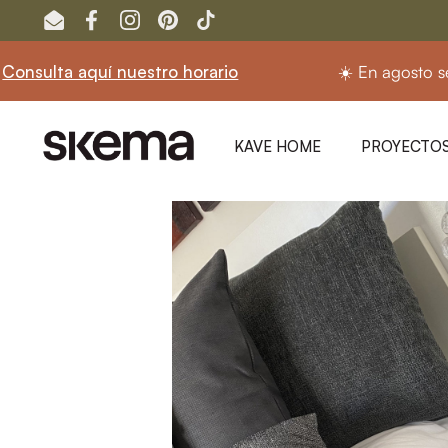
Ir al contenido
Email
Facebook
Instagram
Pinterest
TikTok
 aquí nuestro horario
☀️ En agosto seguimos 
KAVE HOME
PROYECTOS