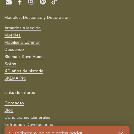
Email
Facebook
Instagram
Pinterest
TikTok
Muebles, Descanso y Decoración
Armarios a Medida
Muebles
Mobiliario Exterior
Descanso
Skema x Kave Home
Sofás
40 años de historia
SKEMA Pro
Links de interés
Contacto
Blog
Condiciones Generales
Entregas y Devoluciones
Formas de Pago
Suscríbete ¡y no te pierdas nada!