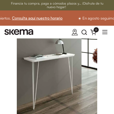
Ir al contenido
Financia tu compra, paga a cómodos plazos y... ¡Disfruta de tu
nuevo hogar!
ertos.
Consulta aquí nuestro horario
☀️ En agosto seguimos
0
Abrir carrito
Abrir