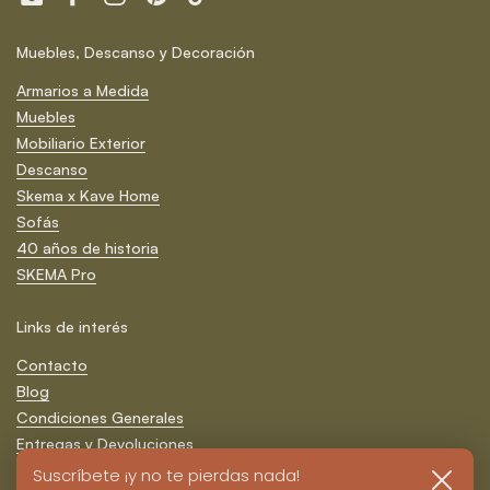
Email
Facebook
Instagram
Pinterest
TikTok
Muebles, Descanso y Decoración
Armarios a Medida
Muebles
Mobiliario Exterior
Descanso
Skema x Kave Home
Sofás
40 años de historia
SKEMA Pro
Links de interés
Contacto
Blog
Condiciones Generales
Entregas y Devoluciones
Formas de Pago
Suscríbete ¡y no te pierdas nada!
Cerrar