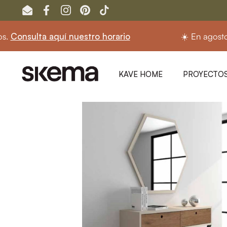
Ir al contenido
Email
Facebook
Instagram
Pinterest
TikTok
sulta aquí nuestro horario
☀️ En agosto segui
KAVE HOME
PROYECTOS