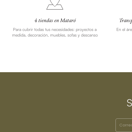
4 tiendas en Mataró
Transp
Para cubrir todas tus necesidades: proyectos a
En el ár
medida, decoración, muebles, sofas y descanso
S