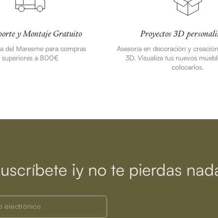
orte y Montaje Gratuito
Proyectos 3D personali
ea del Maresme para compras
Asesoría en decoración y creació
superiores a 800€
3D. Visualiza tus nuevos muebl
colocarlos.
uscríbete ¡y no te pierdas nad