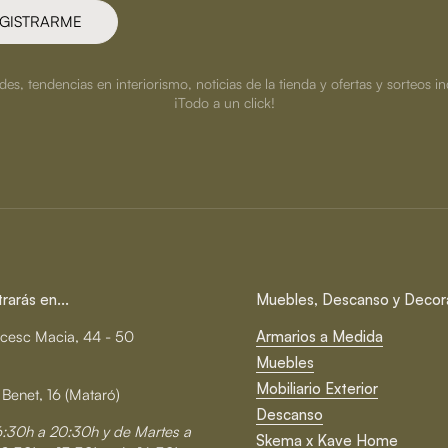
GISTRARME
s, tendencias en interiorismo, noticias de la tienda y ofertas y sorteos in
¡Todo a un click!
arás en...
Muebles, Descanso y Decor
cesc Macia, 44 - 50
Armarios a Medida
Muebles
Mobiliario Exterior
 Benet, 16 (Mataró)
Descanso
6:30h a 20:30h y de Martes a
Skema x Kave Home