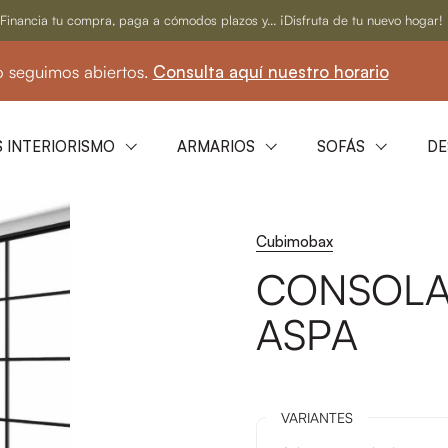
Financia tu compra, paga a cómodos plazos y... ¡Disfruta de tu nuevo hogar!
mos abiertos.
Consulta aquí nuestro horario
☀
 INTERIORISMO
ARMARIOS
SOFÁS
DE
Cubimobax
CONSOLA
ASPA
VARIANTES