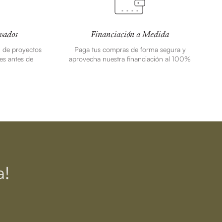
zados
Financiación a Medida
n de proyectos
Paga tus compras de forma segura y
es antes de
aprovecha nuestra financiación al 100%
a!