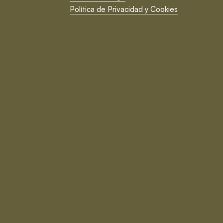
Política de Privacidad y Cookies
Cerrar
Suscríbete ¡y no te pierdas
nada!
Novedades, tendencias en interiorismo, noticias
de la tienda, ofertas y sorteos increíbles. ¡Todo
a un click!