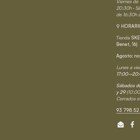
Viernes de 
20:30h · S
de 16:30h 
⚲ HORARI
Tienda
SKE
Benet, 16)
Agosto: no
Lunes a vie
17:00–20:
Sábados de
y 29
(10:0
Cerrados e
93 798 52 
Email
Fa