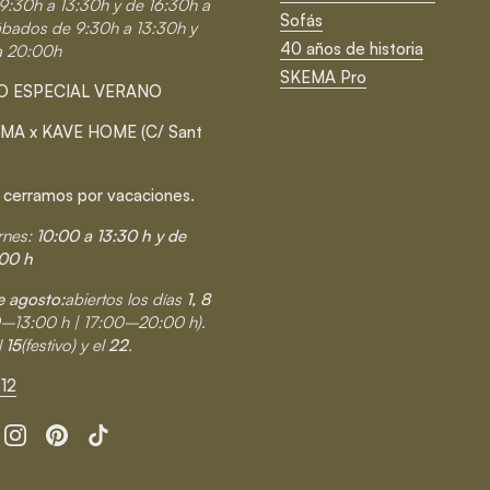
9:30h a 13:30h y de 16:30h a
Sofás
ábados de 9:30h a 13:30h y
40 años de historia
a 20:00h
SKEMA Pro
O ESPECIAL VERANO
MA x KAVE HOME (C/ Sant
 cerramos por vacaciones.
rnes:
10:00 a 13:30 h y de
00 h
 agosto:
abiertos los días
1, 8
0–13:00 h | 17:00–20:00 h).
l
15
(festivo) y el
22
.
12
cebook
Instagram
Pinterest
TikTok