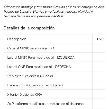
Ofrecemos montaje y transporte Gratuito (
Plazo de entrega en días
hábiles de
Lunes a Viernes
y
no festivos
.
Agosto, Navidad y
Semana Santa
no son periodos hábiles)
Detalles de la composición
Descripción
PVP
Cabezal MINIX para somier 150
3
Lateral MINIX Para mesita de 61 - IZQUIERDA
1
Lateral ONE Para mesita de 61 - DERECHA
2x Mesita 2 cajones KIRA de 61
2
Bañera FORMA para somier 150x190
1
Xifonier 6 cajones KIRA
3
2x Plataforma metálica para mesitas de 61 de ancho
1