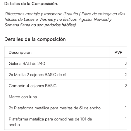
Detalles de la Composición
.
Ofrecemos montaje y transporte Gratuito (
Plazo de entrega en días
hábiles de
Lunes a Viernes
y
no festivos
.
Agosto, Navidad y
Semana Santa
no son periodos hábiles)
Detalles de la composición
Descripción
PVP
Galería BALI de 240
32
2x Mesita 2 cajones BASIC de 61
23
Comodín 4 cajones BASIC
32
Marco con luna
9
2x Plataforma metálica para mesitas de 61 de ancho
18
Plataforma metálica para comodines de 101 de
11
ancho