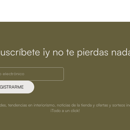
uscríbete ¡y no te pierdas nad
GISTRARME
s, tendencias en interiorismo, noticias de la tienda y ofertas y sorteos in
¡Todo a un click!