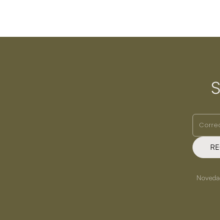
S
RE
Novedade