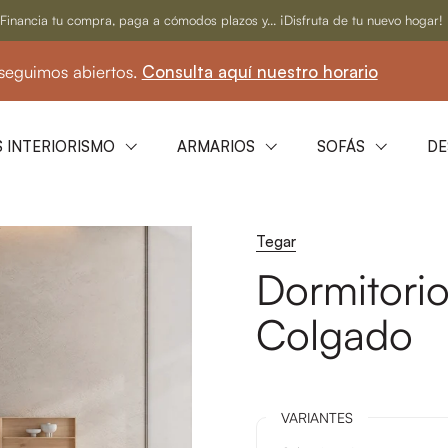
Financia tu compra, paga a cómodos plazos y... ¡Disfruta de tu nuevo hogar!
os abiertos.
Consulta aquí nuestro horario
☀️
 INTERIORISMO
ARMARIOS
SOFÁS
DE
Tegar
Dormitorio
Colgado
VARIANTES