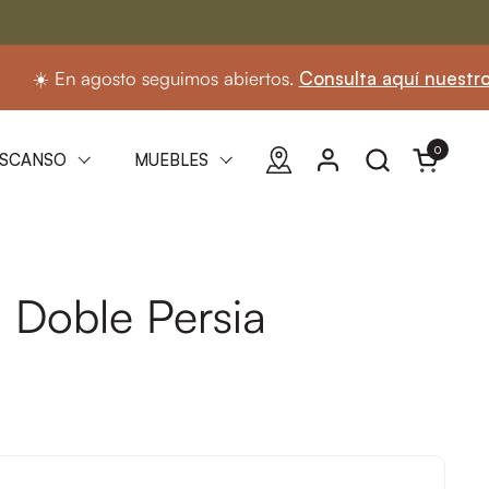
 En agosto seguimos abiertos.
Consulta aquí nuestro horar
0
Abrir carri
SCANSO
MUEBLES
 Doble Persia