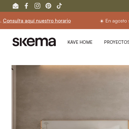
Ir al contenido
Email
Facebook
Instagram
Pinterest
TikTok
ulta aquí nuestro horario
☀️ En agosto seguim
KAVE HOME
PROYECTOS