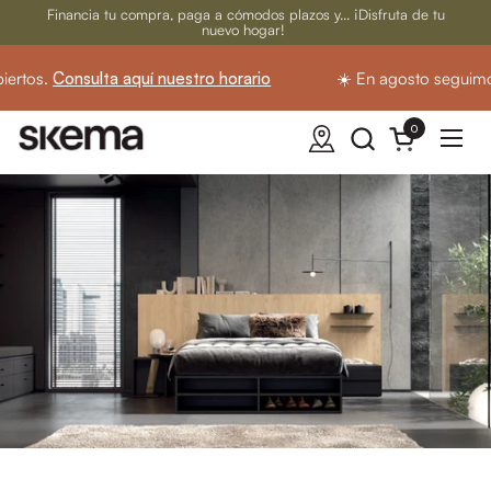
Ir al contenido
Financia tu compra, paga a cómodos plazos y... ¡Disfruta de tu
nuevo hogar!
rtos.
Consulta aquí nuestro horario
☀️ En agosto seguimos 
0
Abrir carrito
Abrir