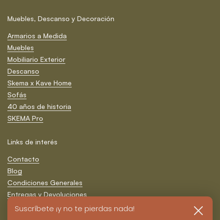
Muebles, Descanso y Decoración
Armarios a Medida
Muebles
Mobiliario Exterior
Descanso
Skema x Kave Home
Sofás
40 años de historia
SKEMA Pro
Links de interés
Contacto
Blog
Condiciones Generales
Entregas y Devoluciones
Formas de Pago
Suscríbete ¡y no te pierdas nada!
Cerrar
Política de Privacidad y Cookies