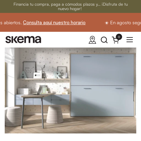
Ir al contenido
Financia tu compra, paga a cómodos plazos y... ¡Disfruta de tu
nuevo hogar!
abiertos.
Consulta aquí nuestro horario
☀️ En agosto segui
0
Abrir carrito
Abrir