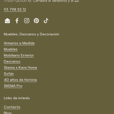
17:00–20:00 h). Cerrados el
15
(festivo) y el
22
.
93 798 52 12
Email
Facebook
Instagram
Pinterest
TikTok
Muebles, Descanso y Decoración
Armarios a Medida
Muebles
Mobiliario Exterior
Descanso
Skema x Kave Home
Sofás
40 años de historia
SKEMA Pro
Links de interés
Contacto
Blog