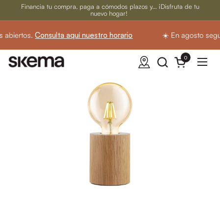
Ir al contenido
Financia tu compra, paga a cómodos plazos y... ¡Disfruta de tu
nuevo hogar!
abiertos.
Consulta aquí nuestro horario
☀️ En agosto segu
0
Abrir carrito
Abrir