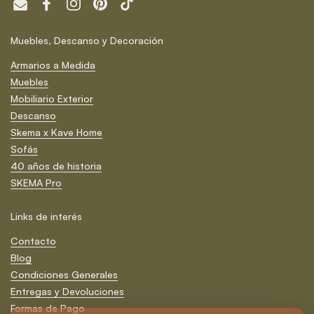
Email
Facebook
Instagram
Pinterest
TikTok
Muebles, Descanso y Decoración
Armarios a Medida
Muebles
Mobiliario Exterior
Descanso
Skema x Kave Home
Sofás
40 años de historia
SKEMA Pro
Links de interés
Contacto
Blog
Condiciones Generales
Entregas y Devoluciones
Formas de Pago
Suscríbete ¡y no te pierdas nada!