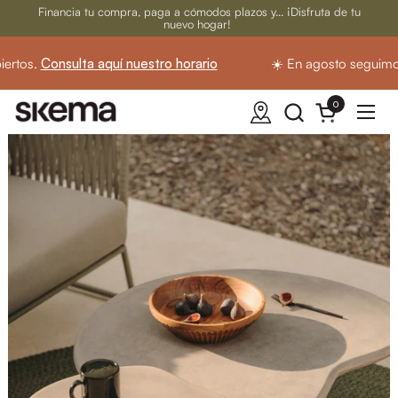
Ir al contenido
Financia tu compra, paga a cómodos plazos y... ¡Disfruta de tu
nuevo hogar!
rtos.
Consulta aquí nuestro horario
☀️ En agosto seguimos 
0
Abrir carrito
Abrir