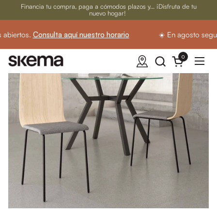
Ir al contenido
Financia tu compra, paga a cómodos plazos y... ¡Disfruta de tu
nuevo hogar!
biertos.
Consulta aquí nuestro horario
☀️ En agosto segui
0
Abrir carrito
Abrir