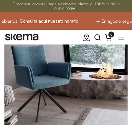
Ir al contenido
Financia tu compra, paga a cómodos plazos y... ¡Disfruta de tu
nuevo hogar!
biertos.
Consulta aquí nuestro horario
☀️ En agosto seguim
0
Abrir carrito
Abrir