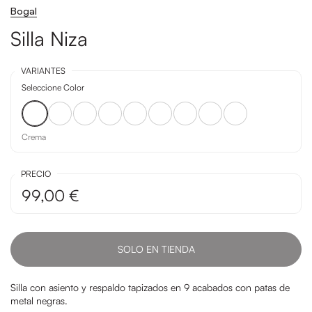
Bogal
Silla Niza
VARIANTES
Seleccione Color
Crema
Perla
Marengo
Marrón
Salmón
Mostaza
Verde
Azul
Gris
Crema
PRECIO
99,00 €
SOLO EN TIENDA
Silla con asiento y respaldo tapizados en 9 acabados con patas de
metal negras.