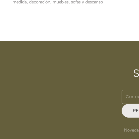
medida, decoración, muebles, sofas y descanso
S
RE
Novedade