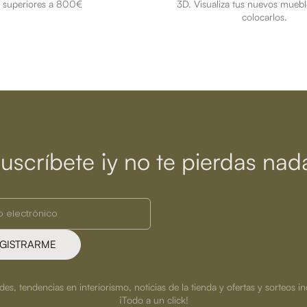
superiores a 800€
3D. Visualiza tus nuevos muebl
colocarlos.
uscríbete ¡y no te pierdas nad
GISTRARME
s, tendencias en interiorismo, noticias de la tienda y ofertas y sorteos in
¡Todo a un click!