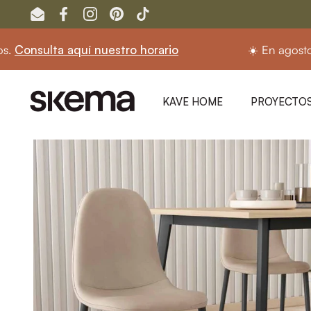
Ir al contenido
Email
Facebook
Instagram
Pinterest
TikTok
nsulta aquí nuestro horario
☀️ En agosto segu
KAVE HOME
PROYECTOS