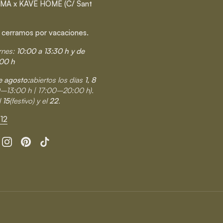
MA x KAVE HOME (C/ Sant
 cerramos por vacaciones.
rnes:
10:00 a 13:30 h y de
00 h
 agosto:
abiertos los días
1, 8
0–13:00 h | 17:00–20:00 h).
l
15
(festivo) y el
22
.
12
cebook
Instagram
Pinterest
TikTok