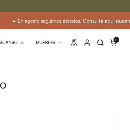
☀️ En agosto seguimos abiertos.
Consulta aquí nuestro hor
0
Abrir carri
SCANSO
MUEBLES
to