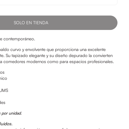
SOLO EN TIENDA
que contemporáneo.
spaldo curvo y envolvente que proporciona una excelente
te. Su tapizado elegante y su diseño depurado la convierten
ara comedores modernos como para espacios profesionales.
dos
mico
NUMS
des
s por unidad
.
luidos.