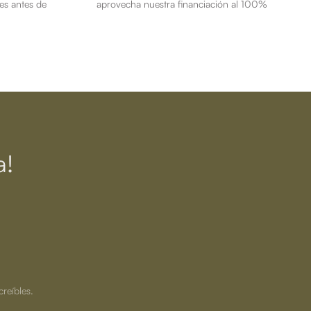
es antes de
aprovecha nuestra financiación al 100%
a!
creíbles.