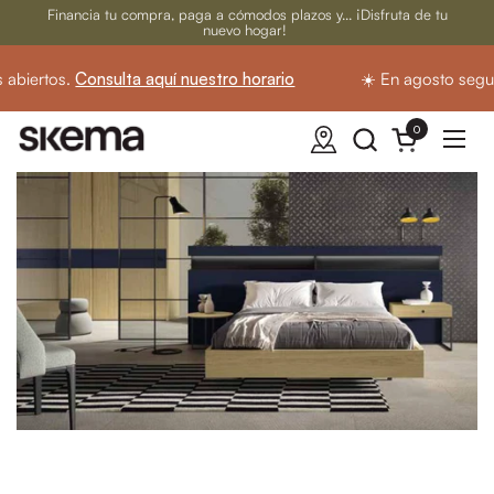
Ir al contenido
Financia tu compra, paga a cómodos plazos y... ¡Disfruta de tu
nuevo hogar!
abiertos.
Consulta aquí nuestro horario
☀️ En agosto segui
0
Abrir carrito
Abrir