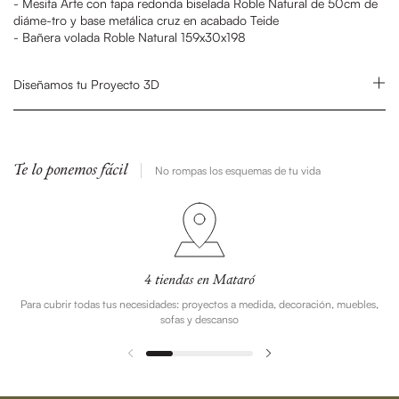
- Mesita Arte con tapa redonda biselada Roble Natural de 50cm de
diáme-tro y base metálica cruz en acabado Teide
- Bañera volada Roble Natural 159x30x198
Diseñamos tu Proyecto 3D
Te lo ponemos fácil
No rompas los esquemas de tu vida
4 tiendas en Mataró
Para cubrir todas tus necesidades: proyectos a medida, decoración, muebles,
sofas y descanso