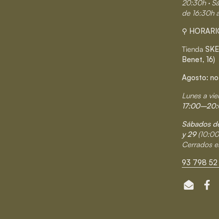
20:30h · S
de 16:30h 
⚲ HORARI
Tienda
SKE
Benet, 16)
Agosto: no
Lunes a vie
17:00–20:
Sábados de
y 29
(10:0
Cerrados e
93 798 52 
Email
Fa