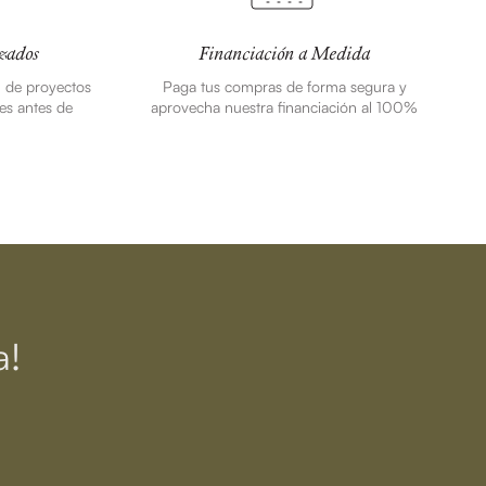
zados
Financiación a Medida
n de proyectos
Paga tus compras de forma segura y
es antes de
aprovecha nuestra financiación al 100%
a!