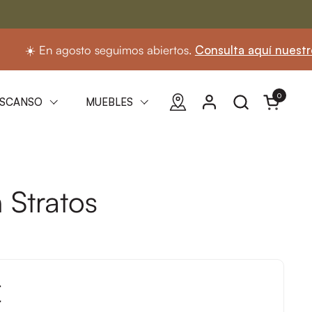
️ En agosto seguimos abiertos.
Consulta aquí nuestro hora
0
Abrir carri
SCANSO
MUEBLES
 Stratos
€