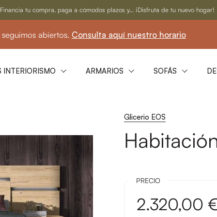
Financia tu compra, paga a cómodos plazos y... ¡Disfruta de tu nuevo hogar!
mos abiertos.
Consulta aquí nuestro horario
☀
 INTERIORISMO
ARMARIOS
SOFÁS
DE
Glicerio EOS
Habitación
PRECIO
2.320,00 