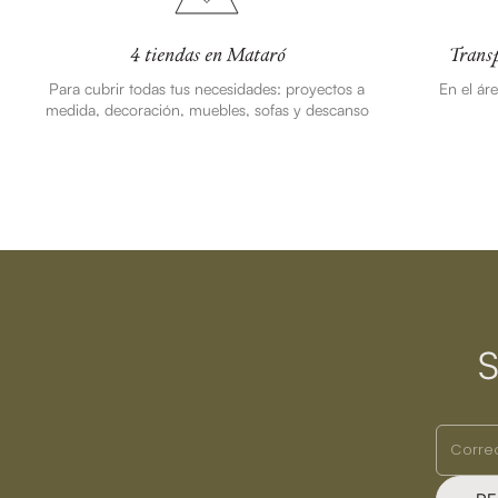
4 tiendas en Mataró
Transp
Para cubrir todas tus necesidades: proyectos a
En el ár
medida, decoración, muebles, sofas y descanso
S