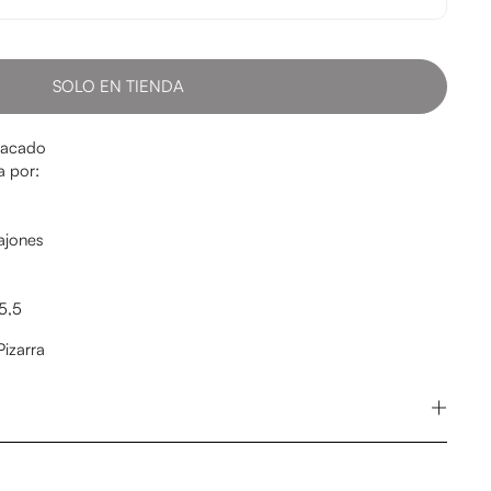
SOLO EN TIENDA
 lacado
a por:
ajones
5,5
izarra