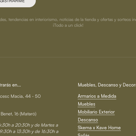
GISTRARME
s, tendencias en interiorismo, noticias de la tienda y ofertas y sorteos in
¡Todo a un click!
arás en...
Muebles, Descanso y Decor
cesc Macia, 44 - 50
Armarios a Medida
Muebles
Mobiliario Exterior
 Benet, 16 (Mataró)
Descanso
6:30h a 20:30h y de Martes a
Skema x Kave Home
9:30h a 13:30h y de 16:30h a
Sofás