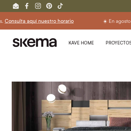
Ir al contenido
Email
Facebook
Instagram
Pinterest
TikTok
ulta aquí nuestro horario
☀️ En agosto segui
KAVE HOME
PROYECTOS