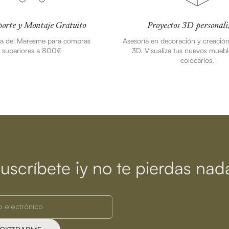
orte y Montaje Gratuito
Proyectos 3D personali
ea del Maresme para compras
Asesoría en decoración y creació
superiores a 800€
3D. Visualiza tus nuevos muebl
colocarlos.
uscríbete ¡y no te pierdas nad