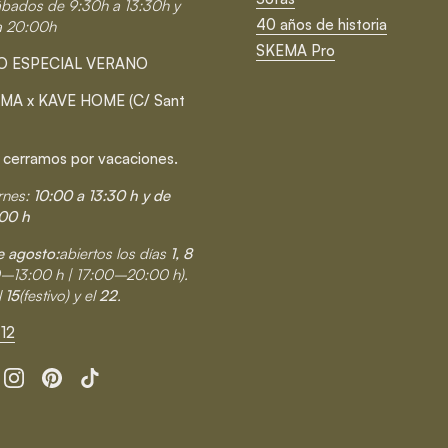
ábados de 9:30h a 13:30h y
40 años de historia
a 20:00h
SKEMA Pro
O ESPECIAL VERANO
MA x KAVE HOME (C/ Sant
 cerramos por vacaciones.
rnes:
10:00 a 13:30 h y de
00 h
 agosto:
abiertos los días
1, 8
0–13:00 h | 17:00–20:00 h).
l
15
(festivo) y el
22
.
12
cebook
Instagram
Pinterest
TikTok