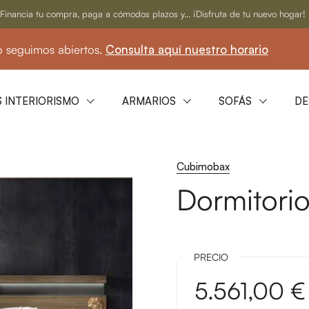
Financia tu compra, paga a cómodos plazos y... ¡Disfruta de tu nuevo hogar!
uimos abiertos.
Consulta aquí nuestro horario
 INTERIORISMO
ARMARIOS
SOFÁS
DE
Cubimobax
Dormitorio
PRECIO
5.561,00 €