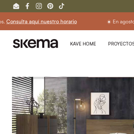
Ir al contenido
Email
Facebook
Instagram
Pinterest
TikTok
nsulta aquí nuestro horario
☀️ En agosto seg
KAVE HOME
PROYECTOS