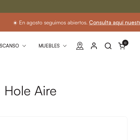
☀️ En agosto seguimos abiertos.
Consulta aquí nuestro ho
0
Abrir carri
SCANSO
MUEBLES
 Hole Aire