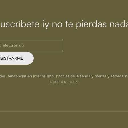
uscríbete ¡y no te pierdas nad
GISTRARME
s, tendencias en interiorismo, noticias de la tienda y ofertas y sorteos in
¡Todo a un click!