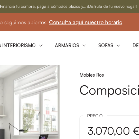
Financia tu compra, paga a cómodos plazos y... ¡Disfruta de tu nuevo hogar!
uimos abiertos.
Consulta aquí nuestro horario
 INTERIORISMO
ARMARIOS
SOFÁS
DE
Mobles Ros
Composici
PRECIO
3.070,00 