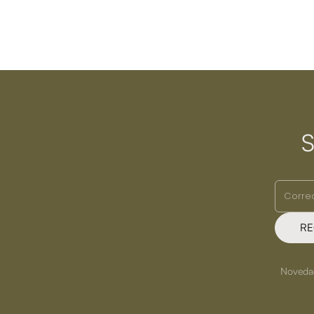
S
RE
Novedade