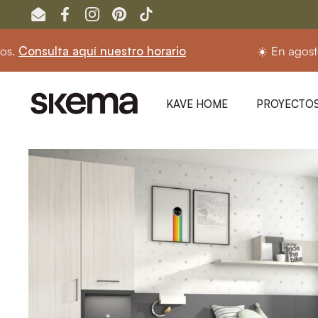
Ir al contenido
Email
Facebook
Instagram
Pinterest
TikTok
nsulta aquí nuestro horario
☀️ En agosto seg
KAVE HOME
PROYECTOS