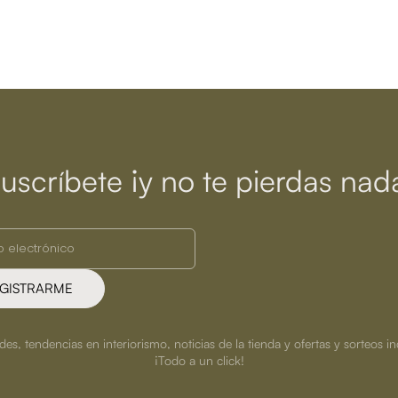
uscríbete ¡y no te pierdas nad
GISTRARME
s, tendencias en interiorismo, noticias de la tienda y ofertas y sorteos in
¡Todo a un click!