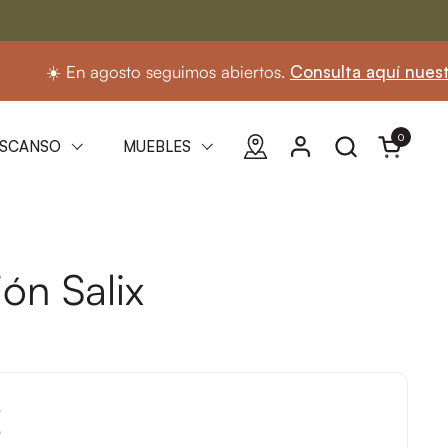
☀️ En agosto seguimos abiertos.
Consulta aquí nuestro hor
0
Abrir carri
SCANSO
MUEBLES
ón Salix
€